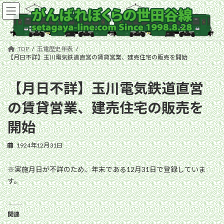
コ
ナ
ン
ビ
テ
ゲ
ン
ー
ツ
シ
TOP
玉電歴史年表
へ
ョ
【月日不詳】玉川電気鉄道直営の賃貸営業、建売住宅の販売を開始
ス
ン
キ
に
【月日不詳】玉川電気鉄道直営
ッ
移
プ
動
の賃貸営業、建売住宅の販売を
開始
1924年12月31日
※実施月日が不詳のため、年末である12月31日で登録していま
す。
関連