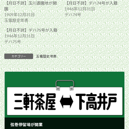
【月日不詳】玉川遊園地が開
【月日不詳】デハ74号が入籍
園
1946年12月31日
1909年12月31日
デハ74号
玉電歴史年表
【月日不詳】デハ75号が入籍
1946年12月31日
デハ75号
玉電歴史年表
カテゴリー
弦巻停留場が開業