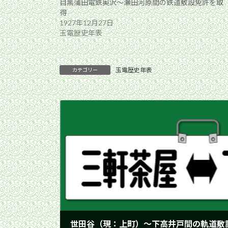
目黒蒲田電鉄奥沢〜瀬田河原間の鉄道敷設免許を取
得
1927年12月27日
玉電歴史年表
玉電歴史年表
カテゴリー
世田谷（現：上町）〜下高井戸間の軌道敷