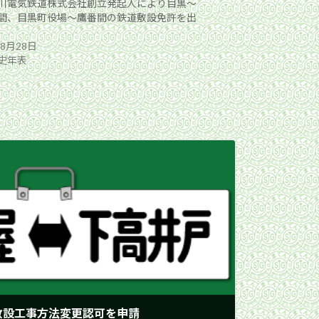
川電気鉄道株式会社創立発起人により目黒〜
間、目黒町役場〜鷹番間の鉄道敷設免許を出
年8月28日
史年表
敷設工事方法変更認可を申請