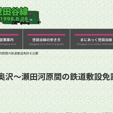
営業案内
世田谷線の歩き方
まにあっく世田谷線
 Setagaya-Line
Setagaya-Line short trip guide
Setagaya-Line railfan informati
河原間の鉄道敷設免許を出願
奥沢〜瀬田河原間の鉄道敷設免