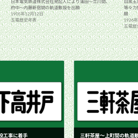
日本電気鉄道株式会社発起人により蒲田〜立川間、
目黒玉
府中〜内藤新宿間の軌道敷設を出願
等々力
1905年12月12日
願
玉電歴史年表
1926
玉電歴
設工事に着手
三軒茶屋〜上町間の軌道