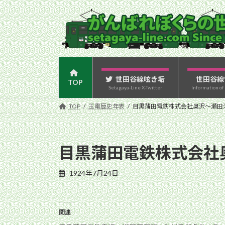
コ
ナ
ン
ビ
テ
ゲ
ン
ー
ツ
シ
へ
ョ
ス
ン
世田谷線呟き垢
世田谷線
TOP
Setagaya-Line X-Twitter
Information of
キ
に
ッ
移
TOP
玉電歴史年表
目黒蒲田電鉄株式会社奥沢〜瀬田
プ
動
目黒蒲田電鉄株式会社
1924年7月24日
関連