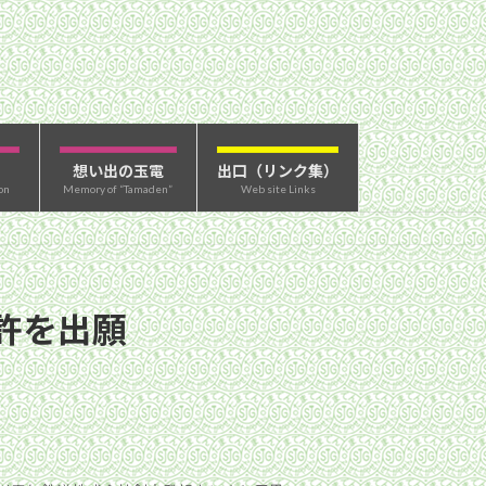
想い出の玉電
出口（リンク集）
on
Memory of “Tamaden”
Web site Links
許を出願