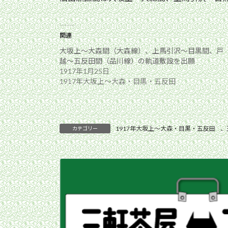
関連
大坂上〜大森間（大森線）、上馬引沢〜目黒間、戸
越〜五反田間（品川線）の軌道敷設を出願
1917年1月25日
1917年大坂上〜大森・目黒・五反田
1917年大坂上〜大森・目黒・五反田
、
カテゴリー