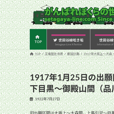
コ
ナ
ン
ビ
テ
ゲ
ン
ー
ツ
シ
へ
ョ
ス
ン
世田谷線呟き垢
世田谷線
TOP
Setagaya-Line X-Twitter
Information of
キ
に
ッ
移
TOP
玉電歴史年表
敷設計画
1917年大坂上〜大森
プ
動
1917年1月25日の
下目黒〜御殿山間（品
1922年7月27日
旧出願区間は大坂上〜大森間、上馬引沢〜目