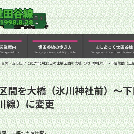
営業案内
世田谷線の歩き方
まにあっく世田谷線
 Setagaya-Line
Setagaya-Line short trip guide
Setagaya-Line railfan informati
・目黒・五反田
1917年1月25日の出願区間を大橋（氷川神社前）〜下目黒間（
出願区間を大橋（氷川神社前）〜
川線）に変更
黒間、戸越〜五反田間。