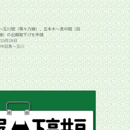
〜玉川間（等々力線）、五本木〜真中間（目
線）の出願取下げを申請
年10月28日
5年中目黒〜玉川