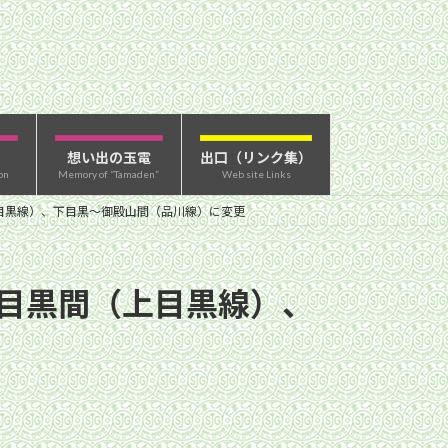
想い出の玉電
出口（リンク集）
on
Memory of “Tamaden”
Web site Links
上目黒線）、下目黒〜御殿山間（品川線）に変更
下目黒間（上目黒線）、