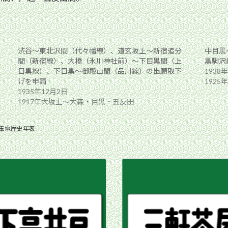
渋谷〜東北沢間（代々幡線）、道玄坂上〜新宿追分
中目黒
間（新宿線）、大橋（氷川神社前）〜下目黒間（上
黒駒沢
目黒線）、下目黒〜御殿山間（品川線）の出願取下
1938
げを申請
192
1935年12月2日
1917年大坂上〜大森・目黒・五反田
玉電歴史年表