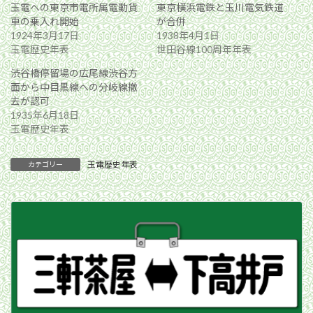
玉電への東京市電所属電動貨
東京横浜電鉄と玉川電気鉄道
車の乗入れ開始
が合併
1924年3月17日
1938年4月1日
玉電歴史年表
世田谷線100周年年表
渋谷橋停留場の広尾線渋谷方
面から中目黒線への分岐線撤
去が認可
1935年6月18日
玉電歴史年表
玉電歴史年表
カテゴリー