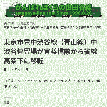
コ
ナ
ン
ビ
テ
ゲ
ン
ー
ツ
シ
TOP
玉電歴史年表
へ
ョ
東京市電中渋谷線（青山線）中渋谷停留場が宮益橋際から省線高架下に移転
ス
ン
キ
に
東京市電中渋谷線（青山線）中
ッ
移
プ
動
渋谷停留場が宮益橋際から省線
高架下に移転
1922年5月29日
山手線のガードをくぐり、現在のスクランブル交差点付近まで延
伸された。
関連