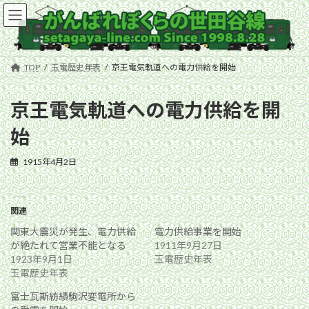
コ
ナ
ン
ビ
テ
ゲ
ン
ー
ツ
シ
TOP
玉電歴史年表
京王電気軌道への電力供給を開始
へ
ョ
ス
ン
キ
に
京王電気軌道への電力供給を開
ッ
移
始
プ
動
1915年4月2日
関連
関東大震災が発生、電力供給
電力供給事業を開始
が絶たれて営業不能となる
1911年9月27日
1923年9月1日
玉電歴史年表
玉電歴史年表
富士瓦斯紡績駒沢変電所から