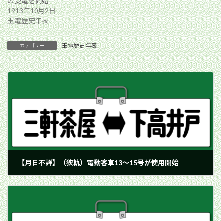
の受電を開始
1913年10月2日
玉電歴史年表
玉電歴史年表
カテゴリー
【月日不詳】（狭軌）電動客車13〜15号が使用開始
1914年12月31日