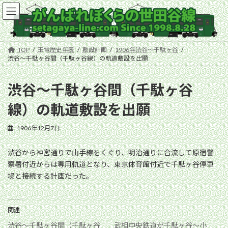
コ
ナ
ン
ビ
テ
ゲ
ン
ー
ツ
シ
TOP
玉電歴史年表
敷設計画
1906年渋谷〜千駄ヶ谷
へ
ョ
渋谷〜千駄ヶ谷間（千駄ヶ谷線）の軌道敷設を出願
ス
ン
キ
に
渋谷〜千駄ヶ谷間（千駄ヶ谷
ッ
移
プ
動
線）の軌道敷設を出願
1906年12月7日
渋谷から神宮通りで山手線をくぐり、明治通りに合流して原宿警
察署付近からは専用軌道となり、東京体育館付近で千駄ヶ谷停車
場と接続する計画だった。
関連
渋谷〜千駄ヶ谷間（千駄ヶ谷
武相中央鉄道が千駄ヶ谷〜小