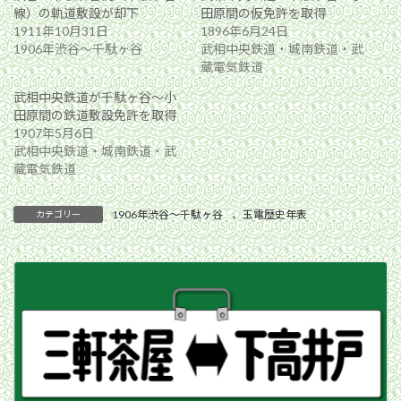
線）の軌道敷設が却下
田原間の仮免許を取得
1911年10月31日
1896年6月24日
1906年渋谷〜千駄ヶ谷
武相中央鉄道・城南鉄道・武
蔵電気鉄道
武相中央鉄道が千駄ヶ谷〜小
田原間の鉄道敷設免許を取得
1907年5月6日
武相中央鉄道・城南鉄道・武
蔵電気鉄道
1906年渋谷〜千駄ヶ谷
、
玉電歴史年表
カテゴリー