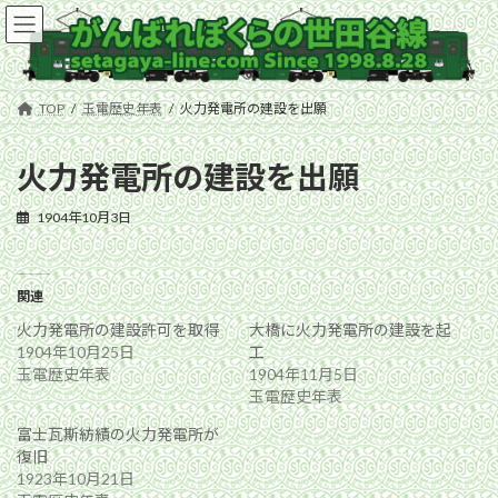
コ
ナ
ン
ビ
テ
ゲ
ン
ー
ツ
シ
TOP
玉電歴史年表
火力発電所の建設を出願
へ
ョ
ス
ン
キ
に
火力発電所の建設を出願
ッ
移
プ
動
1904年10月3日
関連
火力発電所の建設許可を取得
大橋に火力発電所の建設を起
1904年10月25日
工
玉電歴史年表
1904年11月5日
玉電歴史年表
富士瓦斯紡績の火力発電所が
復旧
1923年10月21日