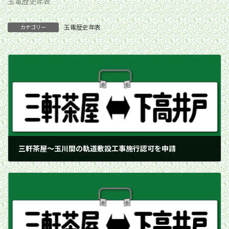
玉電歴史年表
玉電歴史年表
カテゴリー
三軒茶屋〜玉川間の軌道敷設工事施行認可を申請
1904年7月27日