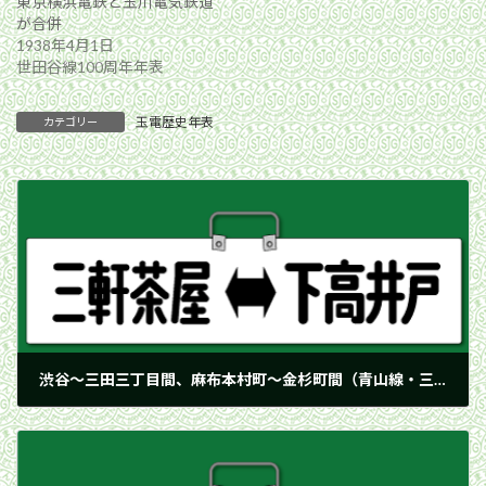
東京横浜電鉄と玉川電気鉄道
が合併
1938年4月1日
世田谷線100周年年表
玉電歴史年表
カテゴリー
渋谷〜三田三丁目間、麻布本村町〜金杉町間（青山線・三田線）の軌道敷設を出願
1903年11月28日