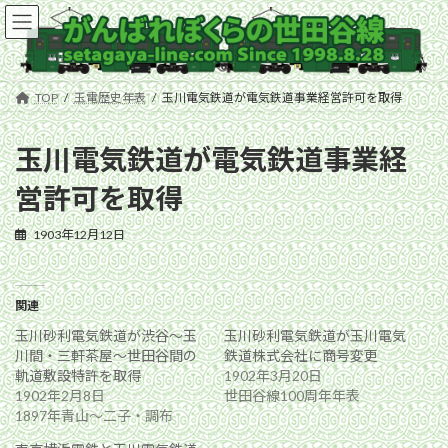
コ
ナ
ン
ビ
テ
ゲ
ン
ー
ツ
シ
TOP
玉電歴史年表
玉川電気鉄道が電気鉄道事業経営許可を取得
へ
ョ
ス
ン
キ
に
玉川電気鉄道が電気鉄道事業経
ッ
移
営許可を取得
プ
動
1903年12月12日
関連
玉川砂利電気鉄道が渋谷〜玉
玉川砂利電気鉄道が玉川電気
川間・三軒茶屋〜世田谷間の
鉄道株式会社に商号変更
軌道敷設特許を取得
1902年3月20日
1902年2月8日
世田谷線100周年年表
1897年青山〜二子・調布