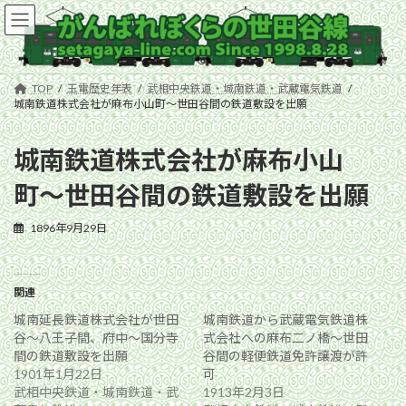
コ
ナ
ン
ビ
テ
ゲ
ン
ー
ツ
シ
TOP
玉電歴史年表
武相中央鉄道・城南鉄道・武蔵電気鉄道
へ
ョ
城南鉄道株式会社が麻布小山町〜世田谷間の鉄道敷設を出願
ス
ン
キ
に
城南鉄道株式会社が麻布小山
ッ
移
プ
動
町〜世田谷間の鉄道敷設を出願
1896年9月29日
関連
城南延長鉄道株式会社が世田
城南鉄道から武蔵電気鉄道株
谷〜八王子間、府中〜国分寺
式会社への麻布二ノ橋〜世田
間の鉄道敷設を出願
谷間の軽便鉄道免許譲渡が許
1901年1月22日
可
武相中央鉄道・城南鉄道・武
1913年2月3日