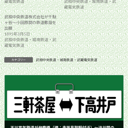
蔵電気鉄道
武相中央鉄道・城南鉄道・武
蔵電気鉄道
武相中央鉄道株式会社が千駄
ヶ谷〜小田原間の鉄道敷設を
出願
1895年3月5日
武相中央鉄道・城南鉄道・武
蔵電気鉄道
武相中央鉄道・城南鉄道・武蔵電気鉄道
カテゴリー
玉川電気鉄道が弁慶橋（現：赤坂見附駅付近）〜渋谷間の路線延長を申請