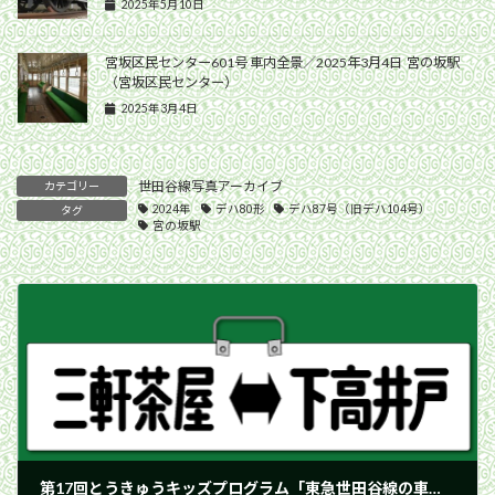
2025年5月10日
宮坂区民センター601号 車内全景／2025年3月4日 宮の坂駅
（宮坂区民センター）
2025年3月4日
世田谷線写真アーカイブ
カテゴリー
2024年
デハ80形
デハ87号（旧デハ104号）
タグ
宮の坂駅
第17回とうきゅうキッズプログラム「東急世田谷線の車庫を見学しよう！」が開催