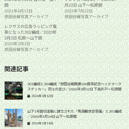
間
月22日 山下〜松原間
2021年6月13日
2023年7月22日
世田谷線写真アーカイブ
世田谷線写真アーカイブ
レクサスの広告ラッピング電
車になった302編成／2020年
3月3日 松原〜山下間
2020年3月3日
世田谷線写真アーカイブ
関連記事
301編成と304編成「世田谷線開通100周年記念ヘッドマーク
ステッカー」同士の並び／2026年3月12日 下高井戸〜松原間
2026年3月12日
山下1号踏切道脇に建立された「馬頭観世音菩薩」と301編成
／2026年1月14日 山下〜松原間
2026年1月14日