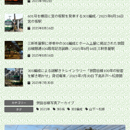
2025年9月2日
601号を横目に宮の坂駅を発車する301編成／2025年8月16日
宮の坂駅
2025年8月16日
三軒茶屋駅に停車中の301編成とホーム上屋に掲出された世田
谷線開通100周年記念装飾／2025年8月16日 三軒茶屋駅
2025年8月16日
301編成による謎解きトレインラリー「世田谷線100年の秘密
を解き明かせ」貸切電車／2025年7月30日 下高井戸〜松原間
2025年7月30日
世田谷線写真アーカイブ
カテゴリー
2021年
300系
302編成
山下〜松原
タグ