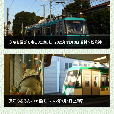
夕陽を浴びて走る310編成／2021年11月3日 若林〜松陰神社前間
2021年11月3日
寅年のるるん×301編成／2022年1月1日 上町駅
2022年1月1日