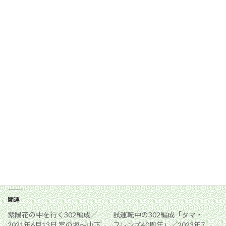
関連
紫陽花の中を行く302編成／
試運転中の302編成「タマ・
2021年6月13日 宮の坂〜山下
フレンズ40周年」／2023年7