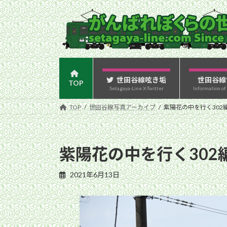
コ
ナ
ン
ビ
テ
ゲ
ン
ー
ツ
シ
へ
ョ
ス
ン
世田谷線呟き垢
世田谷線
TOP
Setagaya-Line X-Twitter
Information of
キ
に
ッ
移
TOP
世田谷線写真アーカイブ
紫陽花の中を行く302編
プ
動
紫陽花の中を行く302編
2021年6月13日