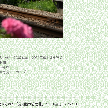
中を行く309編成／2021年6月13日 宮の
下間
年6月13日
線写真アーカイブ
立された「馬頭観世音菩薩」と301編成／2026年1