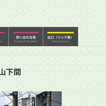
想い出の玉電
出口（リンク集）
on
Memory of “Tamaden”
Web site Links
〜山下間