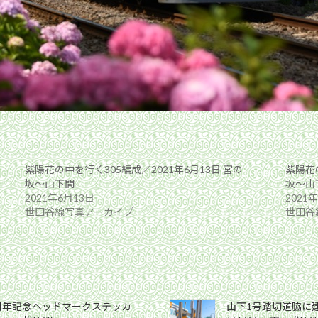
紫陽花の中を行く305編成／2021年6月13日 宮の
紫陽花の
坂〜山下間
坂〜山
2021年6月13日
2021
世田谷線写真アーカイブ
世田谷
0周年記念ヘッドマークステッカ
山下1号踏切道脇に建