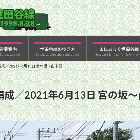
営業案内
世田谷線の歩き方
まにあっく世田谷線
 Setagaya-Line
Setagaya-Line short trip guide
Setagaya-Line railfan informati
成／2021年6月13日 宮の坂〜山下間
成／2021年6月13日 宮の坂