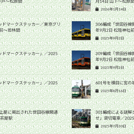
高井戸〜松原間
月14日 山下〜松原
2026年1月14日
ヘッドマークステッカー／東京グリ
306編成「世田谷線
社前〜若林間
年9月2日 松陰神社
2025年9月2日
ッドマークステッカー」／2025
309編成「世田谷線
年9月2日 松陰神社
2025年9月2日
ッドマークステッカー」／2025
601号を横目に宮の坂
2025年8月16日
ム上屋に掲出された世田谷線開通
301編成による謎
軒茶屋駅
せ」貸切電車／202
2025年7月30日