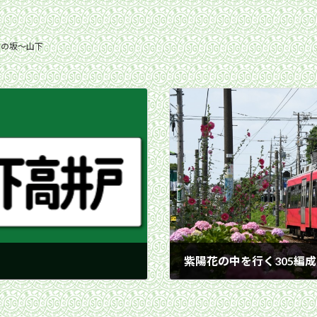
宮の坂〜山下
紫陽花の中を行く305編成／
2021年6月13日