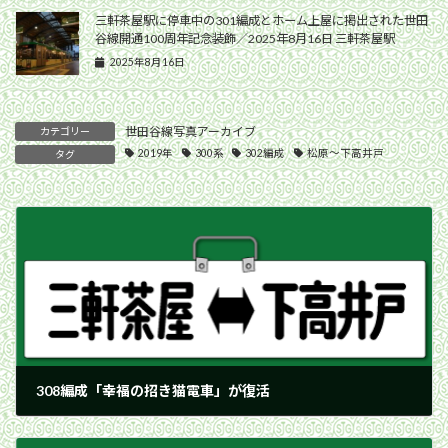
三軒茶屋駅に停車中の301編成とホーム上屋に掲出された世田
谷線開通100周年記念装飾／2025年8月16日 三軒茶屋駅
2025年8月16日
世田谷線写真アーカイブ
カテゴリー
2019年
300系
302編成
松原〜下高井戸
タグ
308編成「幸福の招き猫電車」が復活
2019年5月11日