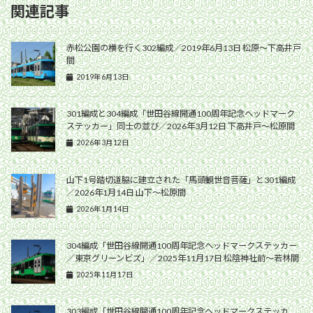
関連記事
赤松公園の横を行く302編成／2019年6月13日 松原〜下高井戸
間
2019年6月13日
301編成と304編成「世田谷線開通100周年記念ヘッドマーク
ステッカー」同士の並び／2026年3月12日 下高井戸〜松原間
2026年3月12日
山下1号踏切道脇に建立された「馬頭観世音菩薩」と301編成
／2026年1月14日 山下〜松原間
2026年1月14日
304編成「世田谷線開通100周年記念ヘッドマークステッカー
／東京グリーンビズ」／2025年11月17日 松陰神社前〜若林間
2025年11月17日
303編成「世田谷線開通100周年記念ヘッドマークステッカ