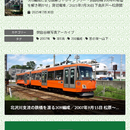
301編成による謎解きトレインラリー「世田谷線100年の秘密
を解き明かせ」貸切電車／2025年7月30日 下高井戸〜松原間
2025年7月30日
世田谷線写真アーカイブ
カテゴリー
2007年
300系
310編成
宮の坂〜山下
タグ
北沢川支流の鉄橋を渡る309編成／2007年9月15日 松原〜山下間
2007年9月15日