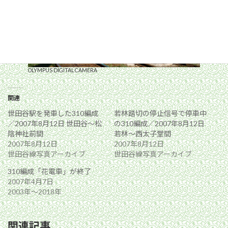
OLYMPUS DIGITAL CAMERA
関連
世田谷駅を発車した310編成
若林踏切の停止信号で停車中
／2007年8月12日 世田谷〜松
の310編成／2007年8月12日
陰神社前間
若林〜西太子堂間
2007年8月12日
2007年8月12日
世田谷線写真アーカイブ
世田谷線写真アーカイブ
310編成「花電車」が終了
2007年4月7日
2003年〜2018年
関連記事