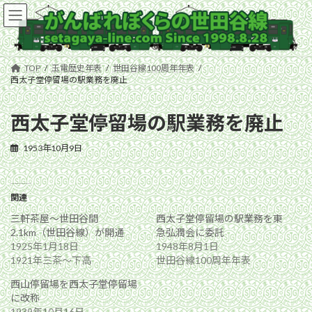
コ
ナ
ン
ビ
テ
ゲ
ン
ー
ツ
シ
TOP
玉電歴史年表
世田谷線100周年年表
へ
ョ
西太子堂停留場の駅業務を廃止
ス
ン
キ
に
西太子堂停留場の駅業務を廃止
ッ
移
プ
動
1953年10月9日
関連
三軒茶屋〜世田谷間
西太子堂停留場の駅業務を東
2.1km（世田谷線）が開通
急弘潤会に委託
1925年1月18日
1948年8月1日
1921年三茶〜下高
世田谷線100周年年表
西山停留場を西太子堂停留場
に改称
1939年10月16日