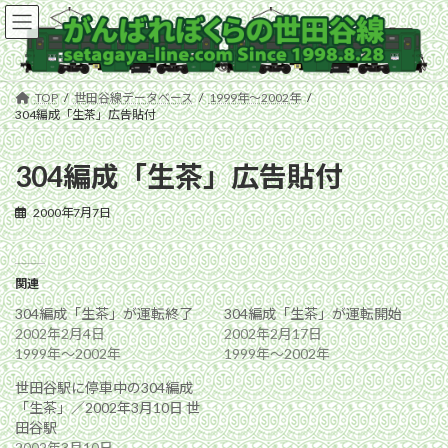
コ
ナ
ン
ビ
テ
ゲ
ン
ー
ツ
シ
TOP
世田谷線データベース
1999年〜2002年
へ
ョ
304編成「生茶」広告貼付
ス
ン
キ
に
304編成「生茶」広告貼付
ッ
移
プ
動
2000年7月7日
関連
304編成「生茶」が運転終了
304編成「生茶」が運転開始
2002年2月4日
2002年2月17日
1999年〜2002年
1999年〜2002年
世田谷駅に停車中の304編成
「生茶」／2002年3月10日 世
田谷駅
2002年3月10日