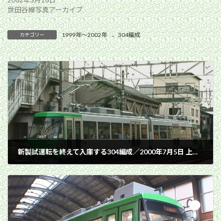
世田谷線写真アーカイブ
1999年〜2002年
、
304編成
カテゴリー
新製試運転を終えて入庫する304編成／2000年7月5日 上町車庫
2000年7月5日